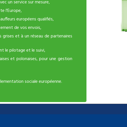
vec un service sur mesure,
te l'Europe,
auffeurs européens qualifiés,
ncement de vos envois,
 grises et à un réseau de partenaires
 le pilotage et le suivi,
aises et polonaises, pour une gestion
,
lementation sociale européenne.