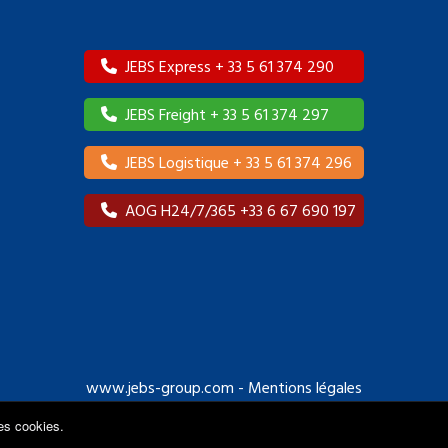
JEBS Express + 33 5 61 374 290
JEBS Freight + 33 5 61 374 297
JEBS Logistique + 33 5 61 374 296
AOG H24/7/365 +33 6 67 690 197
www.jebs-group.com
-
Mentions légales
des cookies.